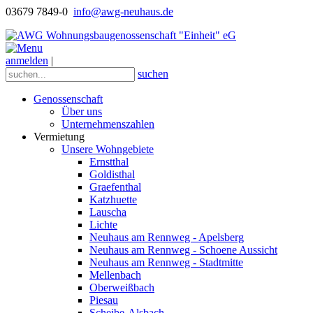
03679 7849-0
info@awg-neuhaus.de
anmelden
|
suchen
Genossenschaft
Über uns
Unternehmenszahlen
Vermietung
Unsere Wohngebiete
Ernstthal
Goldisthal
Graefenthal
Katzhuette
Lauscha
Lichte
Neuhaus am Rennweg - Apelsberg
Neuhaus am Rennweg - Schoene Aussicht
Neuhaus am Rennweg - Stadtmitte
Mellenbach
Oberweißbach
Piesau
Scheibe-Alsbach