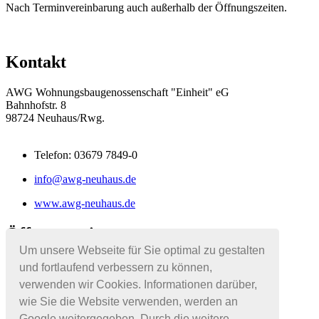
Nach Terminvereinbarung auch außerhalb der Öffnungszeiten.
Kontakt
AWG Wohnungsbaugenossenschaft "Einheit" eG
Bahnhofstr. 8
98724 Neuhaus/Rwg.
Telefon: 03679 7849-0
info@awg-neuhaus.de
www.awg-neuhaus.de
Öffnungszeiten
Um unsere Webseite für Sie optimal zu gestalten
Montag - Donnerstag: 08:00 - 11:00 Uhr
und fortlaufend verbessern zu können,
Dienstag: 08:00 - 11:00 Uhr und
verwenden wir Cookies. Informationen darüber,
13:00 - 17:30 Uhr
wie Sie die Website verwenden, werden an
Google weitergegeben. Durch die weitere