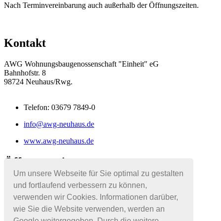
Nach Terminvereinbarung auch außerhalb der Öffnungszeiten.
Kontakt
AWG Wohnungsbaugenossenschaft "Einheit" eG
Bahnhofstr. 8
98724 Neuhaus/Rwg.
Telefon: 03679 7849-0
info@awg-neuhaus.de
www.awg-neuhaus.de
Öffnungszeiten
Um unsere Webseite für Sie optimal zu gestalten
Montag - Donnerstag: 08:00 - 11:00 Uhr
und fortlaufend verbessern zu können,
Dienstag: 08:00 - 11:00 Uhr und
verwenden wir Cookies. Informationen darüber,
13:00 - 17:30 Uhr
wie Sie die Website verwenden, werden an
Google weitergegeben. Durch die weitere