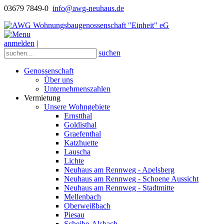
03679 7849-0
info@awg-neuhaus.de
anmelden
|
suchen
Genossenschaft
Über uns
Unternehmenszahlen
Vermietung
Unsere Wohngebiete
Ernstthal
Goldisthal
Graefenthal
Katzhuette
Lauscha
Lichte
Neuhaus am Rennweg - Apelsberg
Neuhaus am Rennweg - Schoene Aussicht
Neuhaus am Rennweg - Stadtmitte
Mellenbach
Oberweißbach
Piesau
Scheibe-Alsbach